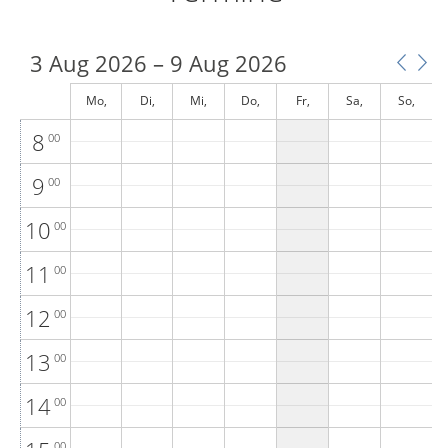
5
00
6
00
3 Aug 2026 – 9 Aug 2026
7
00
Mo,
Di,
Mi,
Do,
Fr,
Sa,
So,
August 3
August 4
August 5
August 6
August 7
August 8
August 9
8
00
9
00
10
00
11
00
12
00
13
00
14
00
00