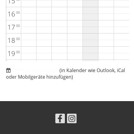
15
16
00
17
00
18
00
19
00
20
00
Termine abonnieren
(in Kalender wie Outlook, iCal
oder Mobilgeräte hinzufügen)
21
00
22
00
23
00