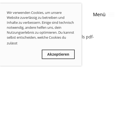
Wir verwenden Cookies, um unsere
Menü
Website zuverlässig zu betreiben und
Inhalte zu verbessern. Einige sind technisch
notwendig, andere helfen uns, dein
Nutzungserlebnis zu optimieren. Du kannst
Unsere Satzung und Vereinsordnung als pdf-
selbst entscheiden, welche Cookies du
Dokument zum Download:
zulässt
Privatsphäre-Informationen
Vereinssatzung
Ablehnen
Akzeptieren
Vereinsordnung