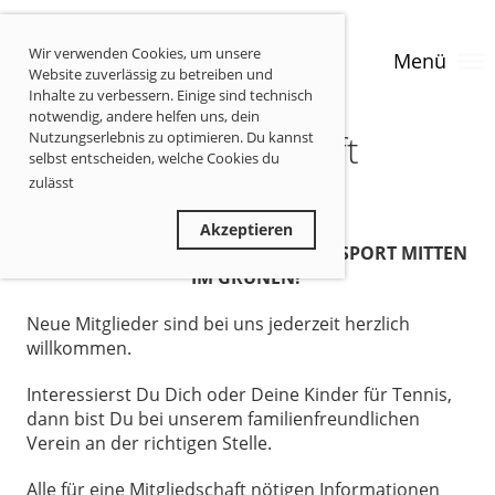
Wir verwenden Cookies, um unsere
Menü
Website zuverlässig zu betreiben und
Inhalte zu verbessern. Einige sind technisch
notwendig, andere helfen uns, dein
Mitgliedschaft
Nutzungserlebnis zu optimieren. Du kannst
selbst entscheiden, welche Cookies du
zulässt
Privatsphäre-Informationen
Ablehnen
Akzeptieren
TENNIS FÜR DIE GESAMTE FAMILIE - SPORT MITTEN
IM GRÜNEN!
Neue Mitglieder sind bei uns jederzeit herzlich
willkommen.
Interessierst Du Dich oder Deine Kinder für Tennis,
dann bist Du bei unserem familienfreundlichen
Verein an der richtigen Stelle.
Alle für eine Mitgliedschaft nötigen Informationen